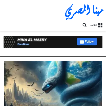
مينا المصري
بحث
القائمة
عن