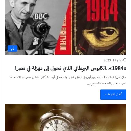
رأي
يوليو 17, 2023
«1984»..الكابوس البريطاني الذي تحول إلى مهزلة في مصر!
حازت رواية 1984 لـ «جورج أورويل» على شهرة واسعة في أوساط كثيرة داخل مصر، وذلك بعدما
نشرت بعض الصحف المصرية…
أكمل القراءة »