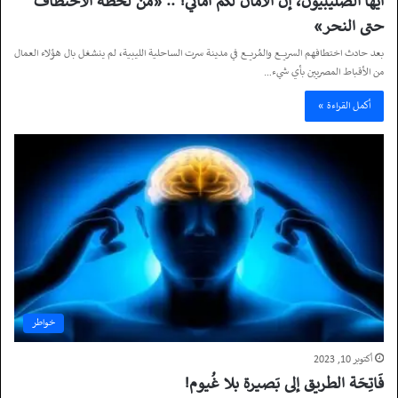
أيها الصليبيون، إنّ الأمان لكم أماني! .. «من لحظة الاختطاف
حتى النحر»
بعد حادث اختطافهم السريع والمُريع في مدينة سرت الساحلية الليبية، لم ينشغل بال هؤلاء العمال
من الأقباط المصريين بأي شيء…
أكمل القراءة »
خواطر
أكتوبر 10, 2023
فَاتِحَة الطريق إلى بَصيـرة بلا غُيـوم!