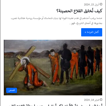
أبريل 15, 2024
كيف تُخترق القلاع الحصينة؟
عندما يرغب أحدهم في هدم عقيدة قوية لها بنيان مُتماسك أو مؤسسة روحية عقائدية تضرب
بجذورها في أعماق التاريخ، فهو…
أكمل القراءة »
قصص
فبراير 14, 2024