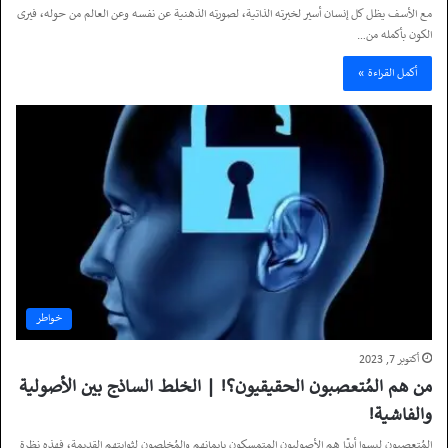
مع الأسف يظل كل إنسان أسير لخبرته الذاتية، لصورته الذهنية عن نفسه وعن العالم من حوله، فيرى
الكون بأكمله من…
أكمل القراءة »
خواطر
أكتوبر 7, 2023
من هم المُتعصبون الحقيقيون؟! | الخلط الساذج بين الأصولية
والفاشية!
المُتعصبون ليسوا أبدًا هم الأصوليون المتمسكون بإيمانهم والمُخلصون لثوابتهم القديمة، فهذه نظرة