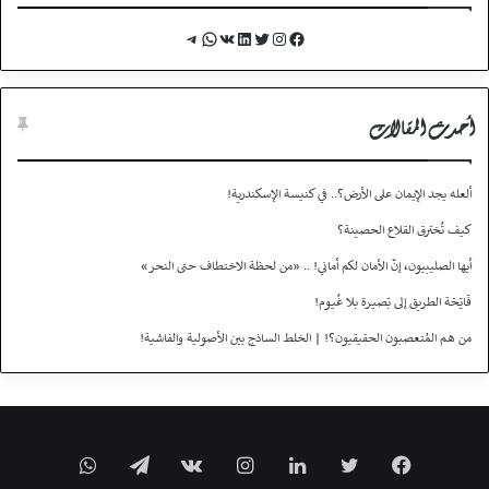
Telegram
WhatsApp
VK
LinkedIn
Twitter
Instagram
Facebook
أحدث المقالات
ألعله يجد الإيمان على الأرض؟.. في كنيسة الإسكندرية!
كيف تُخترق القلاع الحصينة؟
أيها الصليبيون، إنّ الأمان لكم أماني! .. «من لحظة الاختطاف حتى النحر»
فَاتِحَة الطريق إلى بَصيـرة بلا غُيـوم!
من هم المُتعصبون الحقيقيون؟! | الخلط الساذج بين الأصولية والفاشية!
فيسبوك
تويتر
لينكدإن
انستقرام
تيلقرام
واتساب