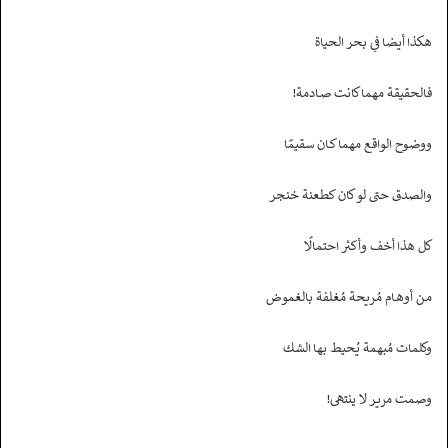
هكذا أيضا في بحر الحياة
فالحقيقة مهما كانت صـادمة!
ووضوح الواقع مهما كـان سقيمًا
والصدق حتى لو كان كطعنة خنجر
كل هذا أخف وأكثر احتمالًا
مـن أوهـام مُـريحة مُغلفة بالغموض
وكلمات مُبهمة يُحيط بها الشك
وصمت مريـر لا ينتهى!