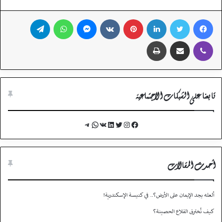
فيسبوك
تويتر
لينكدإن
بينتيريست
ماسنجر
واتساب
تيلقرام
ڤايبر
مشاركة عبر البريد
طباعة
تابعنا على الشبكات الاجتماعية
Telegram
WhatsApp
VK
LinkedIn
Twitter
Instagram
Facebook
أحدث المقالات
ألعله يجد الإيمان على الأرض؟.. في كنيسة الإسكندرية!
كيف تُخترق القلاع الحصينة؟