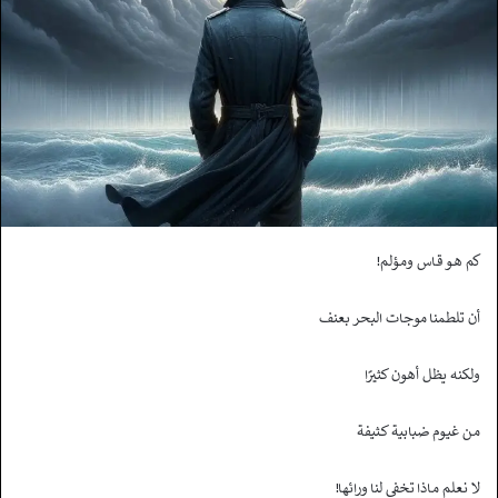
كم هـو قـاس ومـؤلم!
أن تلطمنا موجات البحر بعنف
ولكنه يظل أهون كثيرًا
مـن غيـوم ضبابية كـثيفة
لا نعلم مـاذا تخفى لنا ورائها!