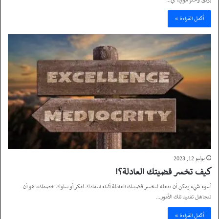
برفق وحنو أبوي؛ في…
أكمل القراءة »
يوليو 12, 2023
كيف تخسر قضيتك العادلة؟!
أسوء شيء يمكن أن تفعله لتخسر قضيتك العادلة أثناء انتقادك لفكر أو سلوك خصمك، هو أن
تتجاهل تفنيد تلك الأمور…
أكمل القراءة »