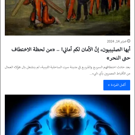
فبراير 14, 2024
أيها الصليبيون، إنّ الأمان لكم أماني! .. «من لحظة الاختطاف
حتى النحر»
بعد حادث اختطافهم السريع والمُريع في مدينة سرت الساحلية الليبية، لم ينشغل بال هؤلاء العمال
من الأقباط المصريين بأي شيء…
أكمل القراءة »