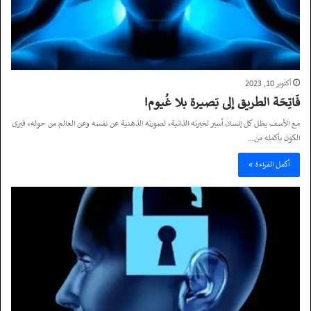
أكتوبر 10, 2023
فَاتِحَة الطريق إلى بَصيـرة بلا غُيـوم!
مع الأسف يظل كل إنسان أسير لخبرته الذاتية، لصورته الذهنية عن نفسه وعن العالم من حوله، فيرى
الكون بأكمله من…
أكمل القراءة »