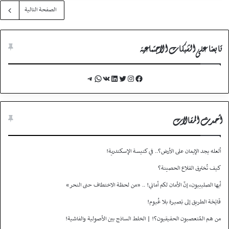
الصفحة التالية
تابعنا على الشبكات الاجتماعية
Telegram
WhatsApp
VK
LinkedIn
Twitter
Instagram
Facebook
أحدث المقالات
ألعله يجد الإيمان على الأرض؟.. في كنيسة الإسكندرية!
كيف تُخترق القلاع الحصينة؟
أيها الصليبيون، إنّ الأمان لكم أماني! .. «من لحظة الاختطاف حتى النحر»
فَاتِحَة الطريق إلى بَصيـرة بلا غُيـوم!
من هم المُتعصبون الحقيقيون؟! | الخلط الساذج بين الأصولية والفاشية!