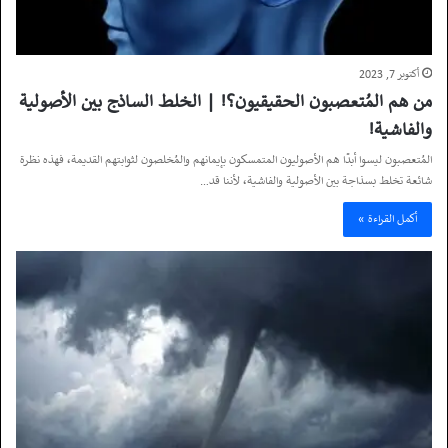
أكتوبر 7, 2023
من هم المُتعصبون الحقيقيون؟! | الخلط الساذج بين الأصولية
والفاشية!
المُتعصبون ليسوا أبدًا هم الأصوليون المتمسكون بإيمانهم والمُخلصون لثوابتهم القديمة، فهذه نظرة
شائعة تخلط بسذاجة بين الأصولية والفاشية، لأننا قد…
أكمل القراءة »