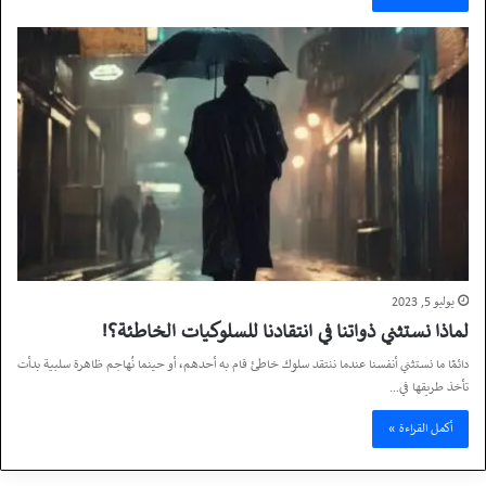
يوليو 5, 2023
لماذا نستثني ذواتنا في انتقادنا للسلوكيات الخاطئة؟!
دائمًا ما نستثني أنفسنا عندما ننتقد سلوك خاطئ قام به أحدهم، أو حينما نُهاجم ظاهرة سلبية بدأت
تأخذ طريقها في…
أكمل القراءة »