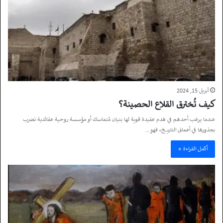
أبريل 15, 2024
كيف تُخترق القلاع الحصينة؟
عندما يرغب أحدهم في هدم عقيدة قوية لها بنيان مُتماسك أو مؤسسة روحية عقائدية تضرب
بجذورها في أعماق التاريخ، فهو…
أكمل القراءة »