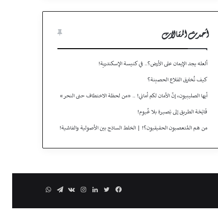
أحدث المقالات
ألعله يجد الإيمان على الأرض؟.. في كنيسة الإسكندرية!
كيف تُخترق القلاع الحصينة؟
أيها الصليبيون، إنّ الأمان لكم أماني! .. «من لحظة الاختطاف حتى النحر»
فَاتِحَة الطريق إلى بَصيـرة بلا غُيـوم!
من هم المُتعصبون الحقيقيون؟! | الخلط الساذج بين الأصولية والفاشية!
فيسبوك
تويتر
لينكدإن
انستقرام
تيلقرام
واتساب