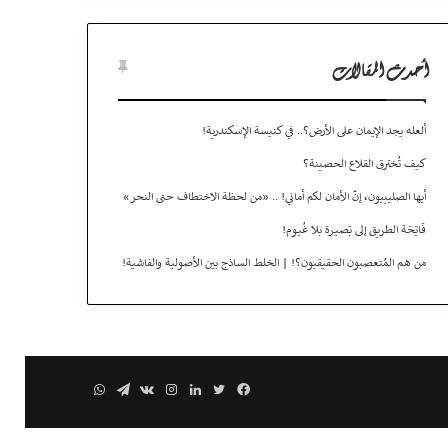
أحدث المقالات
ألعله يجد الإيمان على الأرض؟.. في كنيسة الإسكندرية!
كيف تُخترق القلاع الحصينة؟
أيها الصليبيون، إنّ الأمان لكم أماني! .. «من لحظة الاختطاف حتى النحر»
فَاتِحَة الطريق إلى بَصيـرة بلا غُيـوم!
من هم المُتعصبون الحقيقيون؟! | الخلط الساذج بين الأصولية والفاشية!
فيسبوك
تويتر
لينكدإن
انستقرام
تيلقرام
واتساب