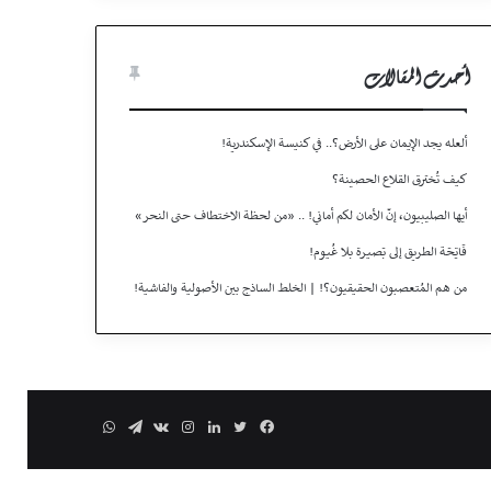
أحدث المقالات
ألعله يجد الإيمان على الأرض؟.. في كنيسة الإسكندرية!
كيف تُخترق القلاع الحصينة؟
أيها الصليبيون، إنّ الأمان لكم أماني! .. «من لحظة الاختطاف حتى النحر»
فَاتِحَة الطريق إلى بَصيـرة بلا غُيـوم!
من هم المُتعصبون الحقيقيون؟! | الخلط الساذج بين الأصولية والفاشية!
فيسبوك
تويتر
لينكدإن
انستقرام
تيلقرام
واتساب