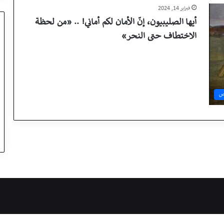
فبراير 14, 2024
أيها الصليبيون، إنّ الأمان لكم أماني! .. «من لحظة
الاختطاف حتى النحر»
ص