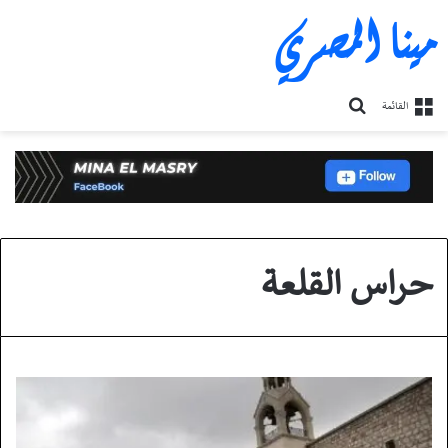
مينا المصري
بحث
القائمة
عن
حراس القلعة