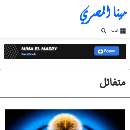
مينا المصري
بحث
القائمة
عن
متفائل