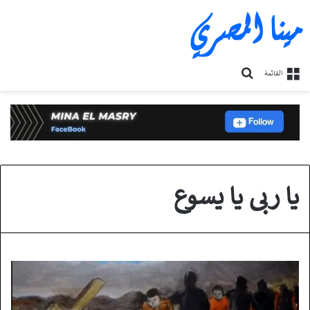
مينا المصري
بحث
القائمة
عن
يا ربى يا يسوع